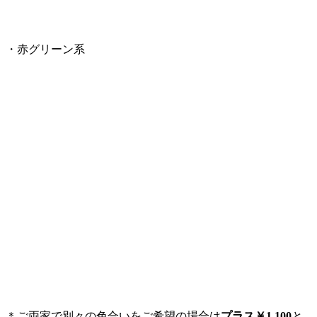
・赤グリーン系
＊ご両家で別々の色合いをご希望の場合は
プラス￥1,100
と