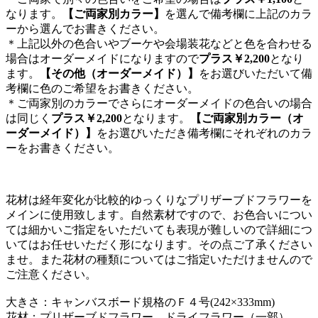
なります。
【ご両家別カラー】
を選んで備考欄に上記のカラ
ーから選んでお書きください。
＊上記以外の色合いやブーケや会場装花などと色を合わせる
場合はオーダーメイドになりますので
プラス￥2,200
となり
ます。
【その他（オーダーメイド）】
をお選びいただいて備
考欄に色のご希望をお書きください。
＊ご両家別のカラーでさらにオーダーメイドの色合いの場合
は同じく
プラス￥2,200
となります。
【ご両家別カラー（オ
ーダーメイド）】
をお選びいただき備考欄にそれぞれのカラ
ーをお書きください。
花材は経年変化が比較的ゆっくりなプリザーブドフラワーを
メインに使用致します。自然素材ですので、お色合いについ
ては細かいご指定をいただいても表現が難しいので詳細につ
いてはお任せいただく形になります。その点ご了承ください
ませ。また花材の種類についてはご指定いただけませんので
ご注意ください。
大きさ：キャンバスボード規格のＦ４号(242×333mm)
花材：プリザーブドフラワー、ドライフラワー（一部）